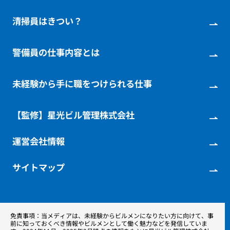
ビルメンテナンスの残業は多い？
ビルメンの夜勤はきつい？
メリットデメリットを解説
ビルメンテナンスで
清掃員はきつい？
必要な資格一覧
ビルメンの平均年収｜
三種の神器と
年収の関係性とは
母からの勧めで
踏み出した
ビルメンに
キャリアアップの
「清掃員としての
誇りとやりがい」
チャンスはある？
警備員の仕事内容とは
ビルメンの仕事は
なくなる？
リアルな将来性を解説
「感謝の言葉が
大きな励みになる」
30代未経験からビルメンテナンスに挑戦！
現役の警備員が語る
やりがいとは
理系出身者が語る
ビルメンの魅力
未経験から手に職をつけられる仕事
高卒でも
ビルメンになれる？
ビルメン歴30年の先輩
社員にインタビュー
施工管理はやめとけ
と言われるのはなぜ？
ビルメンは楽？きつい？真相を徹底調査
【監修】星光ビル管理株式会社
運営会社情報
サイトマップ
免責事項：当メディアは、未経験からビルメンになりたい方に向けて、事
前に知っておくべき情報やビルメンとして働く魅力などを発信していま