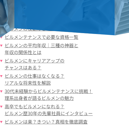
ビルメンテナンスとは
ビルメンテナンスの残業は多い？
ビルメンの夜勤はきつい？
メリットデメリットを解説
ビルメンテナンスで
必要な資格一覧
ビルメンの平均年収｜
三種の神器と
年収の関係性とは
ビルメンに
キャリアアップの
チャンスはある？
ビルメンの仕事は
なくなる？
リアルな将来性を解説
30代未経験からビルメンテナンスに挑戦！
理系出身者が語る
ビルメンの魅力
高卒でも
ビルメンになれる？
ビルメン歴30年の先輩
社員にインタビュー
ビルメンは楽？きつい？真相を徹底調査