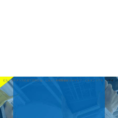
未経験から手に職をつけられる仕事
ビルメンテナンスの残業は多い？
メリットデメリットを解説
必要な資格一覧
三種の神器と
30代未経験からビルメンテナンスに挑戦！
ビルメンの魅力
社員にインタビュー
ビルメンは楽？きつい？真相を徹底調査
誇りとやりがい」
大きな励みになる」
やりがいとは
未経験から手に職をつけられる仕事_TOP
と言われるのはなぜ？
サイトマップ
ビルメンテナンスの全てがわかる、ビルメン未経験者向けメディア｜ビ
ルメンリアル
Sponsored by 星光ビル管理株式会社
ビルメンテナンスの全てがわかる、ビルメン未経験者向けメディア｜ビルメンリアル
»
サイト