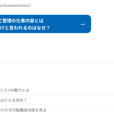
ser/Occupation/Detail/21
）
工管理の仕事内容とは
けと言われるの
はなぜ？
く3つの魅力とは
社はどんな会社？
つけた方の転職成功談を見る