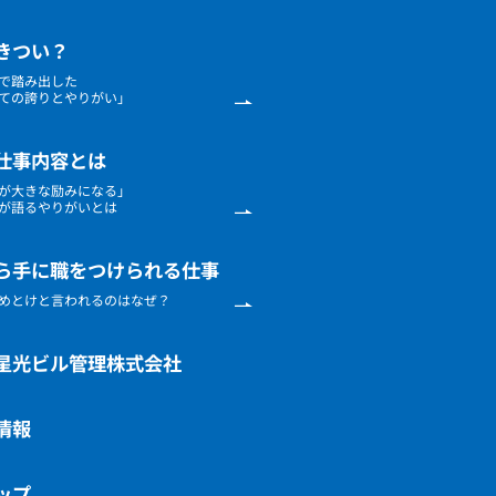
きつい？
で
踏み出した
ての
誇りとやりがい」
仕事内容とは
が
大きな励みになる」
が語る
やりがいとは
ら手に職をつけられる仕事
めとけ
と言われるのはなぜ？
星光ビル管理株式会社
情報
ップ