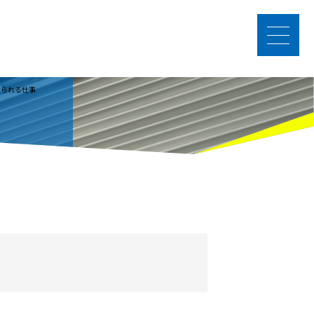
全てがわかる、ビルメン未経験者向けメディア｜ビルメンリアル
Sponsored by 星光ビル管理株式会社
必要な資格一覧
三種の神器と
30代未経験からビルメンテナンスに挑戦！
社員にインタビュー
ビルメンは楽？きつい？真相を徹底調査
誇りとやりがい」
大きな励みになる」
未経験から手に職をつけられる仕事_TOP
と言われるのはなぜ？
けられる仕事