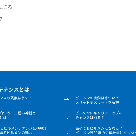
に迫る
？
テナンスとは
ンスの残業は多い？
ビルメンの夜勤はきつい？
メリットデメリットを解説
均年収｜
三種の神器と
ビルメンに
キャリアアップの
とは
チャンスはある？
からビルメンテナンスに挑戦！
高卒でも
ビルメンになれる？
語る
ビルメンの魅力
ビルメン歴30年の先輩
社員にインタ