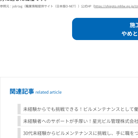
参照元：job tag（職業情報提供サイト（日本版O-NET））公式HP（
https://shigoto.mhlw.go.jp/U
施
やめと
関連記事
未経験からでも挑戦できる！ビルメンテナンスとして働
未経験者へのサポートが手厚い！星光ビル管理株式会
30代未経験からビルメンテナンスに挑戦し、手に職を